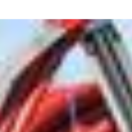
Image