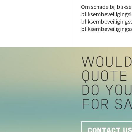
Om schade bij blikse
bliksembeveiligingsi
bliksembeveiligingss
bliksembeveiligingss
WOULD
QUOTE
DO YO
FOR S
CONTACT US