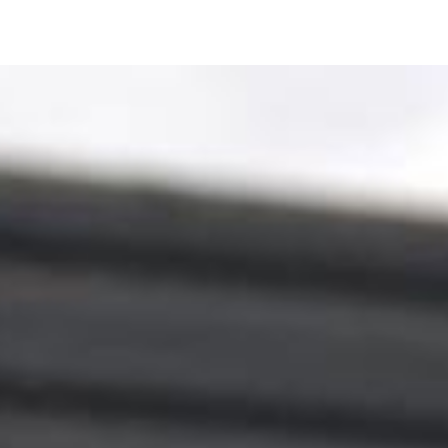
Image