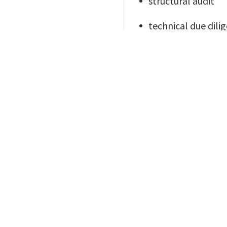
structural audit
technical due dili
Een nadere toelichti
Veiligheid’.
WOULD
QUOTE
DO YO