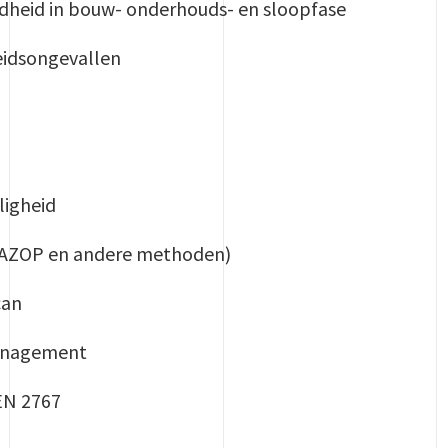
ndheid in bouw- onderhouds- en sloopfase
idsongevallen
n
ligheid
HAZOP en andere methoden)
can
management
EN 2767