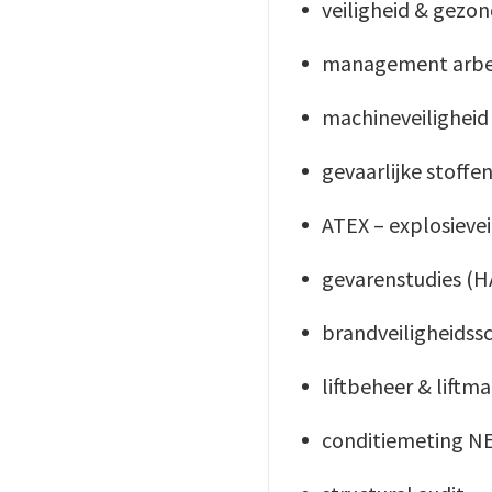
veiligheid & gezo
management arbe
machineveiligheid
gevaarlijke stoffe
ATEX – explosievei
gevarenstudies (
brandveiligheidss
liftbeheer & lift
conditiemeting N