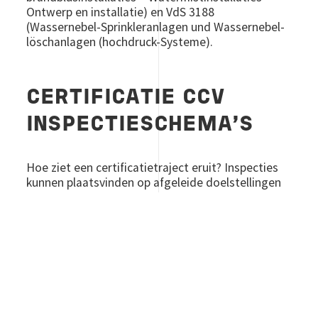
Ontwerp en installatie) en VdS 3188
(Wassernebel-Sprinkleranlagen und Wassernebel-
löschanlagen (hochdruck-Systeme).
CERTIFICATIE CCV
INSPECTIESCHEMA’S
Hoe ziet een certificatietraject eruit? Inspecties
kunnen plaatsvinden op afgeleide doelstellingen
conform het
CCV-inspectieschema
Brandbeveiliging,
Hierbij worden de
uitgangspunten, het detailontwerp en de
uiteindelijke installatie beoordeeld, waarna bij
goedkeuring een inspectiecertificaat kan worden
verstrekt.