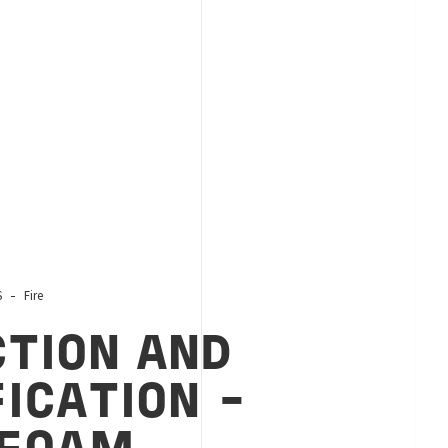
S
Fire
CTION AND
ICATION -