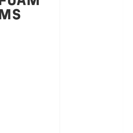
 FOAM
EMS