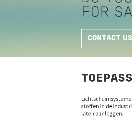
FOR S
CONTACT US
TOEPASS
Lichtschuimsystemen 
stoffen in de indus
laten aanleggen.