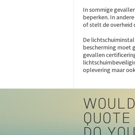
In sommige gevallen 
beperken. In andere 
of stelt de overheid
De lichtschuiminstal
bescherming moet ge
gevallen certificerin
lichtschuimbeveiligi
oplevering maar ook 
WOULD
QUOTE
DO YO