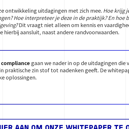
ze ontwikkeling uitdagingen met zich mee.
Hoe krijg j
ngen? Hoe interpreteer je deze in de praktijk? En hoe bl
lgeving?
Dit vraagt niet alleen om kennis en vaardig
ie hierbij aansluit, naast andere randvoorwaarden.
 compliance
gaan we nader in op de uitdagingen di
 in praktische zin stof tot nadenken geeft. De white
jke oplossingen.
HIER AAN OM ONZE WHITEPAPER TE 