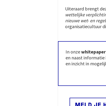
Uiteraard brengt de
wettelijke verplichti
nieuwe wet- en rege
organisatiecultuur d
In onze
whitepaper
en naast informatie
en inzicht in mogeli
MELD JE 