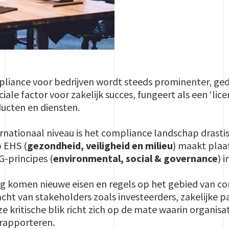
liance voor bedrijven wordt steeds prominenter, ged
ale factor voor zakelijk succes, fungeert als een ‘lice
ducten en diensten.
rnationaal niveau is het compliance landschap drasti
p EHS (
gezondheid, veiligheid en milieu
) maakt plaa
-principes (
environmental, social & governance
) 
ng komen nieuwe eisen en regels op het gebied van c
cht van stakeholders zoals investeerders, zakelijke 
e kritische blik richt zich op de mate waarin organisa
 rapporteren.