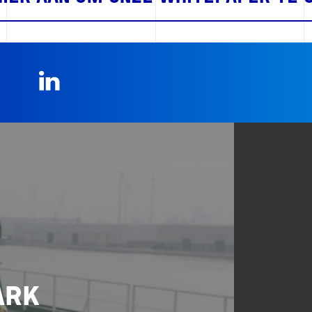
LinkedIn
ARK