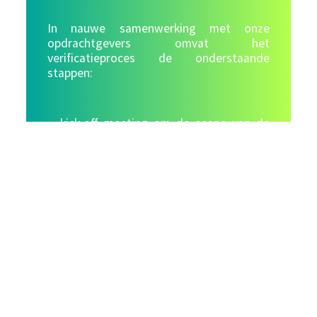
In nauwe samenwerking met onze
opdrachtgevers omvat het
verificatieproces de onderstaande
stappen:
kick-off meeting om de scope van de
opdracht af te stemmen met inbegrip
van het verwachte tijdspad
opzet van een plan van aanpak en de
beoogde rapportageparameters,
onder- liggende data en gehanteerde
berekeningsmethodes
analyse en beoordeling van de
gerapporteerde data om de juistheid
ervan te bepalen