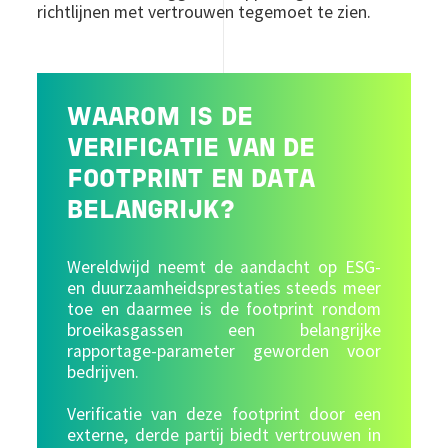
richtlijnen met vertrouwen tegemoet te zien.
WAAROM IS DE
VERIFICATIE VAN DE
FOOTPRINT EN DATA
BELANGRIJK?
Wereldwijd neemt de aandacht op ESG-
en duurzaamheidsprestaties steeds meer
toe en daarmee is de footprint rondom
broeikasgassen een belangrijke
rapportage-parameter geworden voor
bedrijven.
Verificatie van deze footprint door een
externe, derde partij biedt vertrouwen in