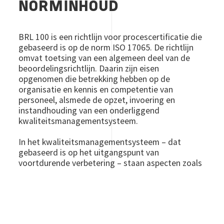
NORMINHOUD
BRL 100 is een richtlijn voor procescertificatie die
gebaseerd is op de norm ISO 17065. De richtlijn
omvat toetsing van een algemeen deel van de
beoordelingsrichtlijn. Daarin zijn eisen
opgenomen die betrekking hebben op de
organisatie en kennis en competentie van
personeel, alsmede de opzet, invoering en
instandhouding van een onderliggend
kwaliteitsmanagementsysteem.
In het kwaliteitsmanagementsysteem – dat
gebaseerd is op het uitgangspunt van
voortdurende verbetering – staan aspecten zoals
directieverantwoordelijkheid, het nemen van
voorzorgsmaatregelen om lekkage van F-gassen
te voorkomen en naleving van relevante wet- en
regelgeving centraal.