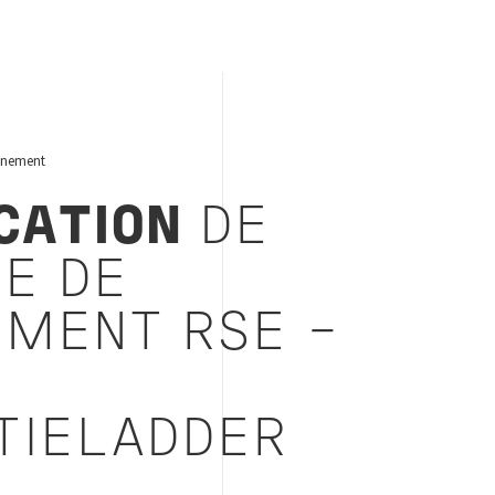
nnement
ICATION
DE
E DE
MENT RSE
-
TIELADDER