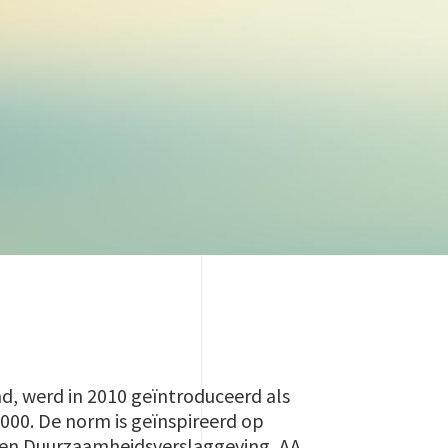
 werd in 2010 geïntroduceerd als
26000. De norm is geïnspireerd op
O- en Duurzaamheidsverslaggeving, AA