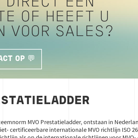
 DIRECT EEN
TE OF HEEFT U
N VOOR SALES?
CT OP 💬
STATIELADDER
emnorm MVO Prestatieladder, ontstaan in Nederland,
iet- certificeerbare internationale MVO richtlijn ISO 
ichtlijn als op de internationale richtlijnen voor MV