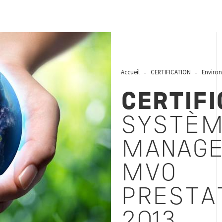
der
Accueil
CERTIFICATION
Enviro
CERTIF
SYSTÈM
MANAGE
MVO
PRESTA
2013