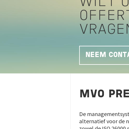
WILT U
OFFER
VRAGE
NEEM CONTA
MVO PRE
De managementsyste
alternatief voor de n
zowel de ISO 26000 r