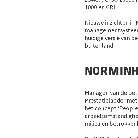
1000 en GRI.
Nieuwe inzichten in 
managementsysteemn
huidige versie van d
buitenland.
NORMIN
Managen van de betr
Prestatieladder met
het concept ‘People,
arbeidsomstandighed
milieu en betrokkenh