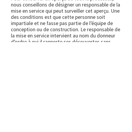
nous conseillons de désigner un responsable de la
mise en service qui peut surveiller cet aperçu. Une
des conditions est que cette personne soit
impartiale et ne fasse pas partie de l’équipe de
conception ou de construction. Le responsable de
la mise en service intervient au nom du donneur
d’ordre à qui il rapporte ses découvertes sans
intermédiaire.
MISE EN SERVICE POUR
BREEAM-NL MAN 1
Le Bureau Veritas Asset Management veille à ce
qu’un directeur de la mise en service totalement
indépendant et diplômé surveille que les
performances de vos installations soient
garanties de manière appropriée. De cette
manière, nous pouvons garantir un