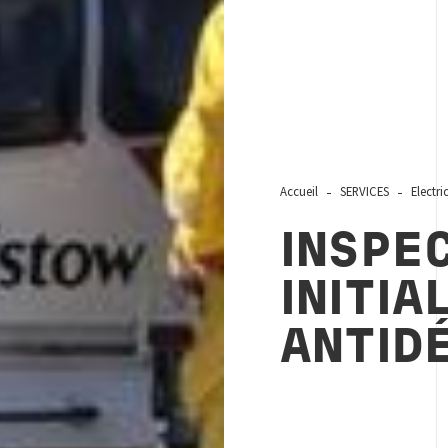
Accueil
SERVICES
Electri
INSPE
INITI
ANTID