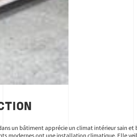
CTION
ans un bâtiment apprécie un climat intérieur sain et b
ts modernes ont une installation climatique. Elle vei