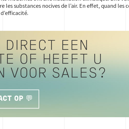
tre les substances nocives de l’air. En effet, quand les 
 d’efficacité.
 DIRECT EEN
TE OF HEEFT U
N VOOR SALES?
CT OP 💬