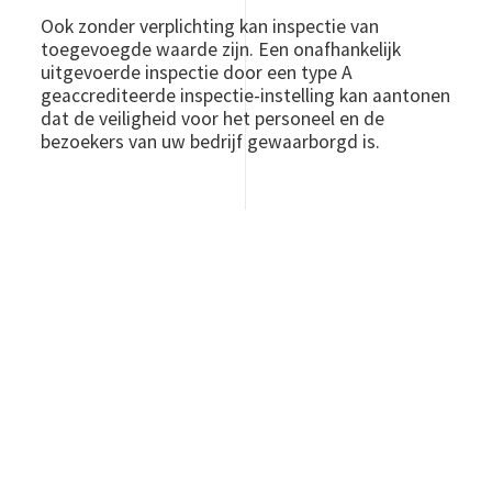
Ook zonder verplichting kan inspectie van
toegevoegde waarde zijn. Een onafhankelijk
uitgevoerde inspectie door een type A
geaccrediteerde inspectie-instelling kan aantonen
dat de veiligheid voor het personeel en de
bezoekers van uw bedrijf gewaarborgd is.
NORMINHOUD
De gebruikelijke normen die in Nederland worden
gehanteerd voor een brandmeldinstallatie en
ontruimingsalarminstallatie zijn NEN 2535, NEN
2575, NEN 2654-1 en NEN 2654-2. In de NEN 2535
en NEN 2575 worden eisen gesteld aan het
ontwerp, de uitvoering, de compatibiliteit en de
kwaliteit van de te installeren
brandmeldinstallatie en
ontruimingsalarminstallatie. In de NEN 2654