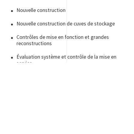
Nouvelle construction
Nouvelle construction de cuves de stockage
Contrôles de mise en fonction et grandes
reconstructions
Évaluation système et contrôle de la mise en
service
Phase d’exploitation
Nouveau contrôle TBI/RBI
Réparation/Modification
Modèle RBI et audits de mise en service pour
cuves de stockage