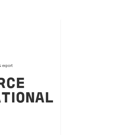
 export
RCE
ATIONAL