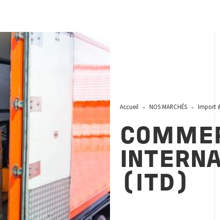
Accueil
NOS MARCHÉS
Import &
COMME
INTERN
(ITD)