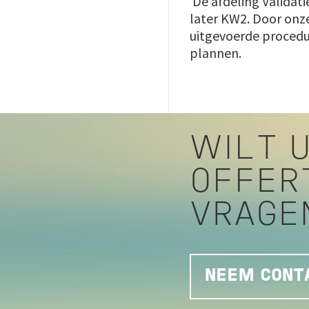
De afdeling Validati
later KW2. Door onze
uitgevoerde procedur
plannen.
WILT U
OFFER
VRAGE
NEEM CONTA