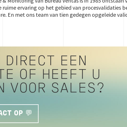
e & Monitoring van Bureau Veritas is in 1985 ontstaa
 ruime ervaring op het gebied van procesvalidaties b
e. En met ons team van tien gedegen opgeleide valida
 DIRECT EEN
TE OF HEEFT U
N VOOR SALES?
CT OP 💬