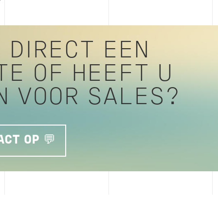
 DIRECT EEN
TE OF HEEFT U
N VOOR SALES?
CT OP 💬
- INSPECTION DES INS