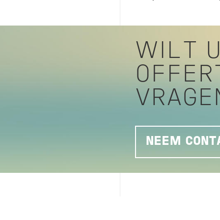
WILT U
OFFER
VRAGE
NEEM CONTA
SCOPE 5