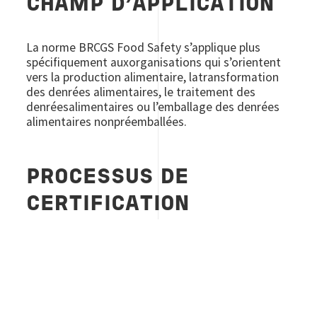
CHAMP D’APPLICATION
La norme BRCGS Food Safety s’applique plus
spécifiquement auxorganisations qui s’orientent
vers la production alimentaire, latransformation
des denrées alimentaires, le traitement des
denréesalimentaires ou l’emballage des denrées
alimentaires nonpréemballées.
PROCESSUS DE
CERTIFICATION
À quoi ressemble ce processus de certification ?
Le processus decertification de la norme BRCGS
Food Safety utilise un cycle fixe d’un ansans
audits intermédiaire ou de surveillance. Il déroge
ainsi au modèledes autres normes génériques