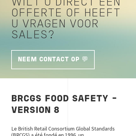
WILT U DIRECT EEN
OFFERTE OF HEEFT
U VRAGEN VOOR
SALES?
NEEM CONTACT OP 💬
BRCGS
FOOD SAFETY –
VERSION 8
Le British Retail Consortium Global Standards
(BRCGS) a été fondé en 1996, un