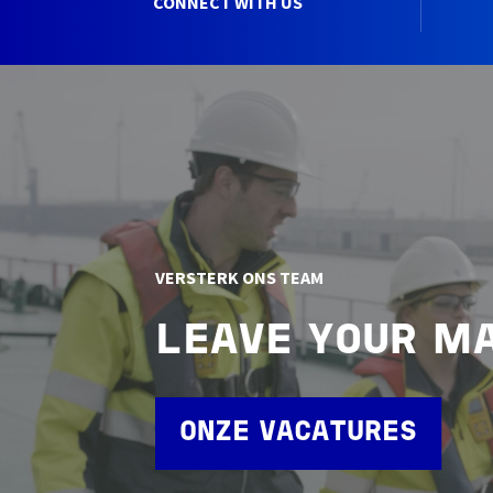
CONNECT WITH US
VERSTERK ONS TEAM
LEAVE YOUR M
ONZE VACATURES