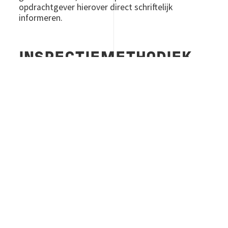
opdrachtgever hierover direct schriftelijk
informeren.
INSPECTIEMETHODIEK
De inspectie wordt uitgevoerd volgens de SCIOS
Certificatieregeling en de Deelregeling voor
Elektrotechnische Laagspanningsinstallaties. Bij
de inspectie worden de technische eisen voor de
inspectiemethodiek toegepast, zoals onder
andere omschreven in het SCIOS Technisch
Document 12: Inspecties van elektrische
installaties en elektrische arbeidsmiddelen.
Aan de hand van een visuele inspectie en een
controle door meting en beproeving worden
tijdens het bezoek en de onderzoeksdag(en)
relevante gegevens verzameld en in een
inspectierapport elektrische