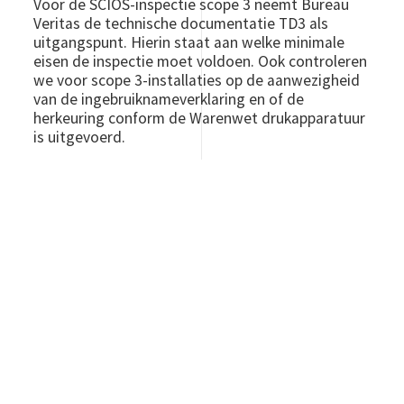
Voor de SCIOS-inspectie scope 3 neemt Bureau
Veritas de technische documentatie TD3 als
uitgangspunt. Hierin staat aan welke minimale
eisen de inspectie moet voldoen. Ook controleren
we voor scope 3-installaties op de aanwezigheid
van de ingebruiknameverklaring en of de
herkeuring conform de Warenwet drukapparatuur
is uitgevoerd.
Bureau Veritas is daarnaast voor zowel Nederland
als de EU conformiteitsbeoordelingsinstantie
voor het werkveld drukapparatuur en leidingen.
Wij hebben ook uitgebreide kennis over de
bepaling van het aandeel van de aanwezige
warmteterugwinningsinstallaties. Deze
berekeningen kunnen als toegevoegde waarde
worden meegenomen in de installatie.
INSPECTIEMETHODIEK