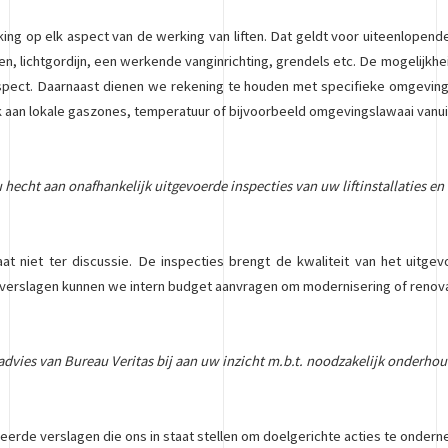
king op elk aspect van de werking van liften. Dat geldt voor uiteenlopend
ten, lichtgordijn, een werkende vanginrichting, grendels etc. De mogelijk
k aspect. Daarnaast dienen we rekening te houden met specifieke omgevings
enk aan lokale gaszones, temperatuur of bijvoorbeeld omgevingslawaai vanu
u hecht aan onafhankelijk uitgevoerde inspecties van uw liftinstallaties e
at niet ter discussie. De inspecties brengt de kwaliteit van het uitgev
verslagen kunnen we intern budget aanvragen om modernisering of renovati
ftadvies van Bureau Veritas bij aan uw inzicht m.b.t. noodzakelijk onderh
eerde verslagen die ons in staat stellen om doelgerichte acties te onde