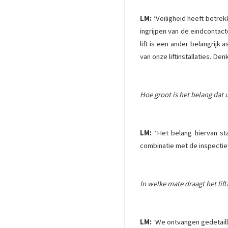
LM:
‘Veiligheid heeft betrek
ingrijpen van de eindcontac
lift is een ander belangrij
van onze liftinstallaties. D
Hoe groot is het belang dat 
LM:
‘Het belang hiervan sta
combinatie met de inspectie
In welke mate draagt het li
LM:
‘We ontvangen gedetaill