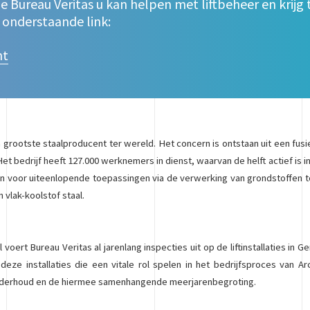
 Bureau Veritas u kan helpen met liftbeheer en krijg
e onderstaande link:
nt
a grootste staalproducent ter wereld. Het concern is ontstaan uit een fusi
Het bedrijf heeft 127.000 werknemers in dienst, waarvan de helft actief is i
 voor uiteenlopende toepassingen via de verwerking van grondstoffen tot
n vlak-koolstof staal.
 voert Bureau Veritas al jarenlang inspecties uit op de liftinstallaties in 
eze installaties die een vitale rol spelen in het bedrijfsproces van Arc
onderhoud en de hiermee samenhangende meerjarenbegroting.