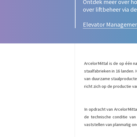
Ontdek meer over hoe
over liftbeheer via d
Elevator Manageme
ArcelorMittal is de op één n
staalfabrieken in 16 landen. 
van duurzame staalproducten
richt zich op de productie va
In opdracht van ArcelorMittal
de technische conditie van d
vaststellen van planmatig 