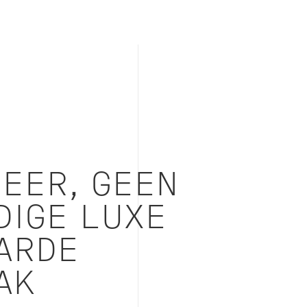
EER, GEEN
DIGE LUXE
ARDE
AK