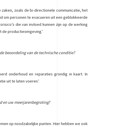
e zaken, zoals de bi-directionele communicatie, het
heid om personen te evacueren uit een geblokkeerde
risico’s die van invloed kunnen zijn op de werking
it de productieomgeving.’
n de beoordeling van de technische conditie?
oerd onderhoud en reparaties grondig in kaart. In
e uit te laten voeren.’
oud en uw meerjarenbegroting?
rnemen op noodzakelijke punten. Hier hebben we ook