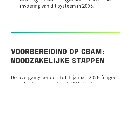
invoering van dit systeem in 2005.
VOORBEREIDING OP CBAM:
NOODZAKELIJKE STAPPEN
De overgangsperiode tot 1 januari 2026 fungeert
als introductie van het CBAM. Gedurende deze
periode kunnen importeurs, fabrikanten en
toezichthoudende instanties praktijkervaring
opdoen voordat de verordening definitief in
werking treedt. De verwachting is dat de
Europese Commissie een voorzichtige start zal
maken met het CBAM, maar dat de eisen
geleidelijk aangescherpt zullen worden. Dat is dan