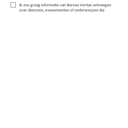
Ik zou graag informatie van Bureau Veritas ontvangen
over diensten, evenementen of onderwerpen die
mogelijk interessant voor mij zijn.
U kunt zich op elk moment uitschrijven
CAPTCHA
Cette question sert à vérifier si vous êtes un visiteur
humain ou non afin d'éviter les soumissions de pourriel
(spam) automatisées.